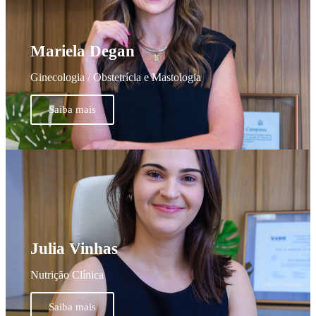
Mariela Degan
Ginecologia / Obstetrícia e Mastologia
Saiba mais
Julia Vinhas
Nutrição Clínica
Saiba mais