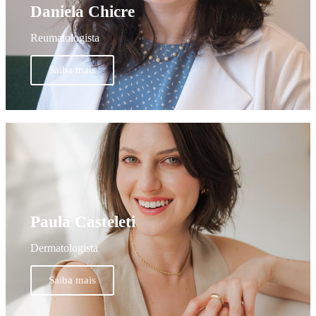
Daniela Chicre
Reumatologista
Saiba mais
Paula Casteleti
Dermatologista
Saiba mais