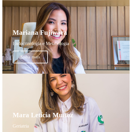
Mariana Fujiwara
Endocrinologia e Metabologia
Saiba mais
Mara Letícia Muñoz
Geriatria